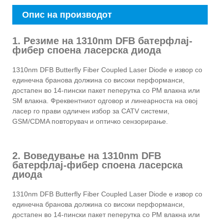
Опис на производот
1. Резиме на 1310nm DFB батерфлај-
фибер споена ласерска диода
1310nm DFB Butterfly Fiber Coupled Laser Diode е извор со
единечна бранова должина со високи перформанси,
достапен во 14-пински пакет пеперутка со PM влакна или
SM влакна. Фреквентниот одговор и линеарноста на овој
ласер го прави одличен избор за CATV системи,
GSM/CDMA повторувач и оптичко сензорирање.
2. Воведување на 1310nm DFB
батерфлај-фибер споена ласерска
диода
1310nm DFB Butterfly Fiber Coupled Laser Diode е извор со
единечна бранова должина со високи перформанси,
достапен во 14-пински пакет пеперутка со PM влакна или