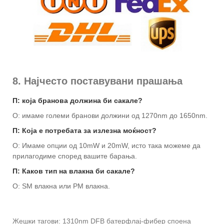
8. Најчесто поставувани прашања
П: која бранова должина би сакале?
О: имаме големи бранови должини од 1270nm до 1650nm.
П: Која е потребата за излезна моќност?
О: Имаме опции од 10mW и 20mW, исто така можеме да
прилагодиме според вашите барања.
П: Каков тип на влакна би сакале?
О: SM влакна или PM влакна.
Жешки тагови: 1310nm DFB батерфлај-фибер споена