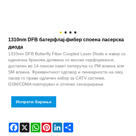
1310nm DFB батерфлај-фибер споена ласерска
диода
1310nm DFB Butterfly Fiber Coupled Laser Diode е извор со
единечна бранова должина со високи перформанси,
достапен во 14-пински пакет пеперутка со PM влакна или
SM влакна. Фреквентниот одговор и линеарноста на овој
ласер го прави одличен избор за CATV системи,
GSM/CDMA повторувач и оптичко сензорирање.
Испрати барање
Facebook
X
WhatsApp
Pinterest
LinkedIn
Share