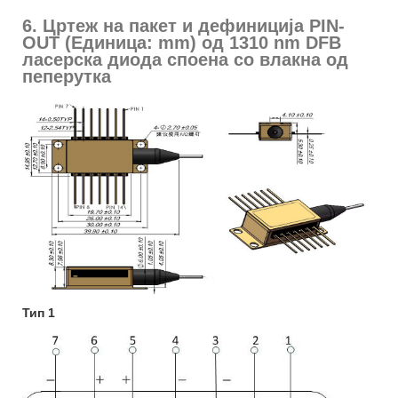
6. Цртеж на пакет и дефиниција PIN-
OUT (Единица: mm) од 1310 nm DFB
ласерска диода споена со влакна од
пеперутка
Тип 1