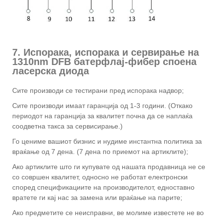
7. Испорака, испорака и сервирање на
1310nm DFB батерфлај-фибер споена
ласерска диода
Сите производи се тестирани пред испорака надвор;
Сите производи имаат гаранција од 1-3 години. (Откако
периодот на гаранција за квалитет почна да се наплаќа
соодветна такса за сервисирање.)
Го цениме вашиот бизнис и нудиме инстантна политика за
враќање од 7 дена. (7 дена по приемот на артиклите);
Ако артиклите што ги купувате од нашата продавница не се
со совршен квалитет, односно не работат електронски
според спецификациите на производителот, едноставно
вратете ги кај нас за замена или враќање на парите;
Ако предметите се неисправни, ве молиме известете не во