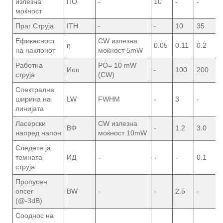
излезна
ПО
-
10
-
-
моќност
Праг Струја
ITH
-
-
10
35
Ефикасност
CW излезна
ƞ
0.05
0.11
0.2
на наклонот
моќност 5mW
Работна
PO= 10 mW
Иоп
-
100
200
струја
(CW)
Спектрална
ширина на
LW
FWHM
-
3
-
линијата
Ласерски
CW излезна
ВФ
-
1.2
3.0
напред напон
моќност 10mW
Следете ја
темната
ИД
-
-
-
0.1
струја
Пропусен
опсег
BW
-
-
2.5
-
(@-3dB)
Сооднос на