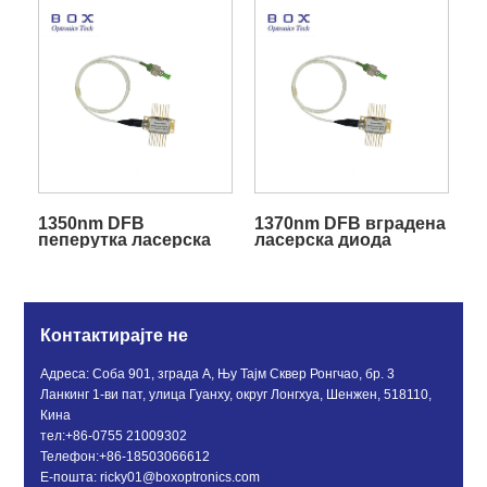
1350nm DFB
1370nm DFB вградена
пеперутка ласерска
ласерска диода
диода
пеперутка со
изолатор
Контактирајте не
Адреса: Соба 901, зграда А, Њу Тајм Сквер Ронгчао, бр. 3
Ланкинг 1-ви пат, улица Гуанху, округ Лонгхуа, Шенжен, 518110,
Кина
тел:
+86-0755 21009302
Телефон:
+86-18503066612
Е-пошта:
ricky01@boxoptronics.com