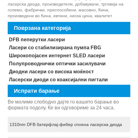
ласерска диода, производители, добавувачи, трговија на
големо, фабрички, приспособени, масовно, Кина,
произведени во Кина, евтини, ниска цена, квалитет
Поврзана категорија
DFB пеперутки ласери
Ласери со стабилизирана пумпа FBG
Широкопојасен интернет SLED ласери
Полупроводнички оптички засилувачи
Диодни ласери со висока моќност
Ласерски диоди со коаксијални пигтали
Испрати барање
Ве молиме слободно дајте го вашето барање во
формата подолу. Ќе ви одговориме за 24 часа.