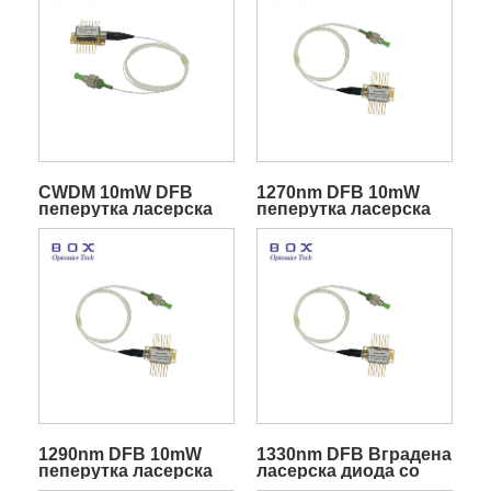
CWDM 10mW DFB
1270nm DFB 10mW
пеперутка ласерска
пеперутка ласерска
диода со TEC за
диода
телекомуникации
1290nm DFB 10mW
1330nm DFB Вградена
пеперутка ласерска
ласерска диода со
диода
пеперутка TEC