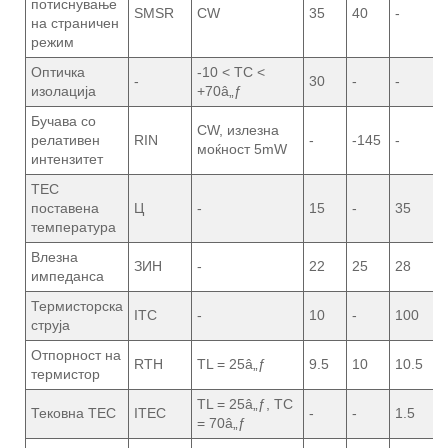
потиснување
SMSR
CW
35
40
-
на страничен
режим
Оптичка
-10 < TC <
-
30
-
-
изолација
+70â„ƒ
Бучава со
CW, излезна
релативен
RIN
-
-145
-
моќност 5mW
интензитет
TEC
поставена
Ц
-
15
-
35
температура
Влезна
ЗИН
-
22
25
28
импеданса
Термисторска
ITC
-
10
-
100
струја
Отпорност на
RTH
TL = 25â„ƒ
9.5
10
10.5
термистор
TL = 25â„ƒ, TC
Тековна TEC
ITEC
-
-
1.5
= 70â„ƒ