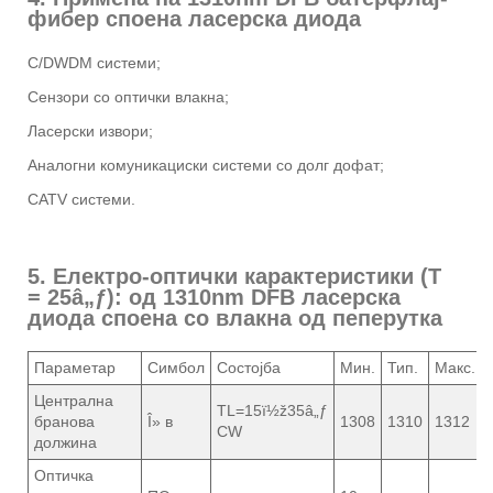
фибер споена ласерска диода
C/DWDM системи;
Сензори со оптички влакна;
Ласерски извори;
Аналогни комуникациски системи со долг дофат;
CATV системи.
5. Електро-оптички карактеристики (T
= 25â„ƒ): од 1310nm DFB ласерска
диода споена со влакна од пеперутка
Параметар
Симбол
Состојба
Мин.
Тип.
Макс.
Централна
TL=15ï½ž35â„ƒ
бранова
Î» в
1308
1310
1312
CW
должина
Оптичка