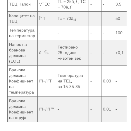
TL = 25â„ƒ, TC
ТЕЦ Напон
VTEC
-
-
3.5
= 70â„ƒ
Капацитет на
Î” Т
Tc = 70â„ƒ
-
-
50
ТЕЦ
Температура
-
-
-
-
100
на термистор
Нанос на
Тестирано
бранова
â–³Î»
25 години
-
-
±0,1
должина
животен век
(EOL)
Бранова
должина
Температура
Коефициент
Î”Î»/Î”T
на ТЕЦ
-
0.09
-
на
во 15-35-35
температура
Бранова
должина
Î”Î»/Î”Î™
-
-
0.01
-
Коефициент
на струја