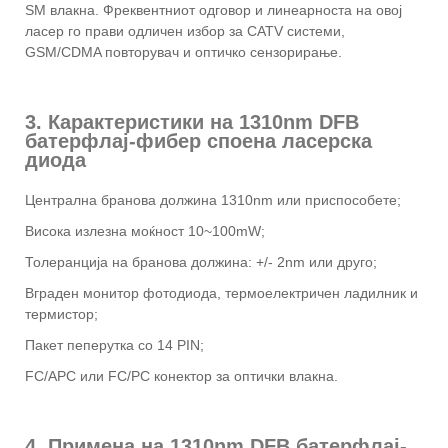
SM влакна. Фреквентниот одговор и линеарноста на овој
ласер го прави одличен избор за CATV системи,
GSM/CDMA повторувач и оптичко сензорирање.
3. Карактеристики на 1310nm DFB
батерфлај-фибер споена ласерска
диода
Централна бранова должина 1310nm или приспособете;
Висока излезна моќност 10~100mW;
Толеранција на бранова должина: +/- 2nm или друго;
Вграден монитор фотодиода, термоелектричен ладилник и
термистор;
Пакет пеперутка со 14 PIN;
FC/APC или FC/PC конектор за оптички влакна.
4. Примена на 1310nm DFB батерфлај-