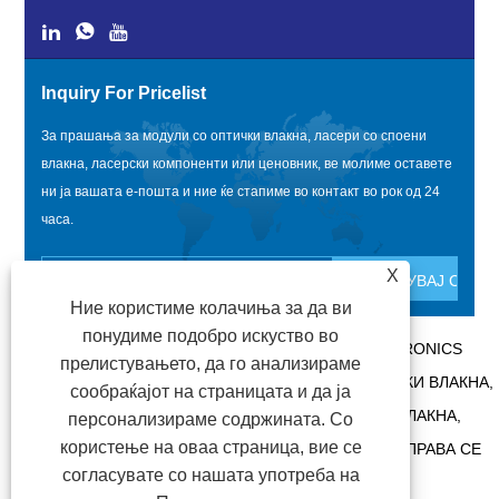
Inquiry For Pricelist
За прашања за модули со оптички влакна, ласери со споени
влакна, ласерски компоненти или ценовник, ве молиме оставете
ни ја вашата е-пошта и ние ќе стапиме во контакт во рок од 24
часа.
X
Ние користиме колачиња за да ви
понудиме подобро искуство во
АВТОРСКИ ПРАВА @ 2020 SHENZHEN BOX OPTRONICS
прелистувањето, да го анализираме
TECHNOLOGY CO., LTD. - КИНА МОДУЛИ ЗА ОПТИЧКИ ВЛАКНА,
сообраќајот на страницата и да ја
ПРОИЗВОДИТЕЛИ НА ЛАСЕРИ ПОВРЗАНИ СО ВЛАКНА,
персонализираме содржината. Со
користење на оваа страница, вие се
ДОБАВУВАЧИ НА ЛАСЕРСКИ КОМПОНЕНТИ СИТЕ ПРАВА СЕ
согласувате со нашата употреба на
ЗАДРЖАНИ.