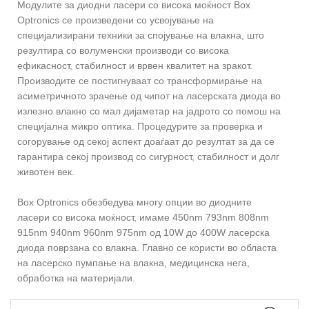
Модулите за диодни ласери со висока моќност Box
Optronics се произведени со усвојување на
специјализирани техники за спојување на влакна, што
резултира со волуменски производи со висока
ефикасност, стабилност и врвен квалитет на зракот.
Производите се постигнуваат со трансформирање на
асиметричното зрачење од чипот на ласерската диода во
излезно влакно со мал дијаметар на јадрото со помош на
специјална микро оптика. Процедурите за проверка и
согорување од секој аспект доаѓаат до резултат за да се
гарантира секој производ со сигурност, стабилност и долг
животен век.
Box Optronics обезбедува многу опции во диодните
ласери со висока моќност, имаме 450nm 793nm 808nm
915nm 940nm 960nm 975nm од 10W до 400W ласерска
диода поврзана со влакна. Главно се користи во областа
на ласерско пумпање на влакна, медицинска нега,
обработка на материјали.