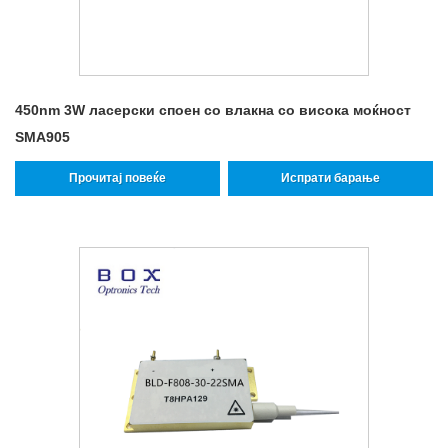
450nm 3W ласерски споен со влакна со висока моќност
SMA905
Прочитај повеќе
Испрати барање