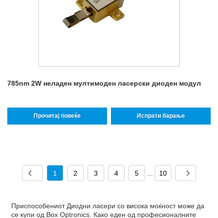
785nm 2W неладен мултимоден ласерски диоден модул
Прочитај повеќе
Испрати барање
1
2
3
4
5
...
10
Приспособениот Диодни ласери со висока моќност може да
се купи од Box Optronics. Како еден од професионалните