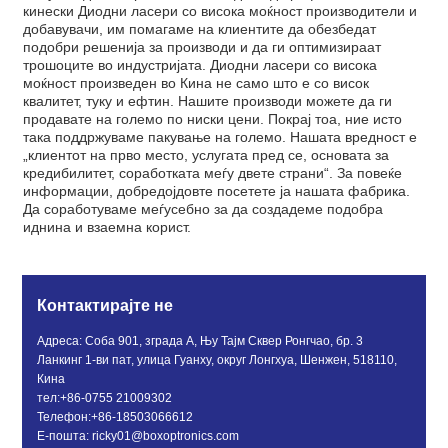
кинески Диодни ласери со висока моќност производители и
добавувачи, им помагаме на клиентите да обезбедат
подобри решенија за производи и да ги оптимизираат
трошоците во индустријата. Диодни ласери со висока
моќност произведен во Кина не само што е со висок
квалитет, туку и ефтин. Нашите производи можете да ги
продавате на големо по ниски цени. Покрај тоа, ние исто
така поддржуваме пакување на големо. Нашата вредност е
„клиентот на прво место, услугата пред се, основата за
кредибилитет, соработката меѓу двете страни“. За повеќе
информации, добредојдовте посетете ја нашата фабрика.
Да соработуваме меѓусебно за да создадеме подобра
иднина и взаемна корист.
Контактирајте не
Адреса: Соба 901, зграда А, Њу Тајм Сквер Ронгчао, бр. 3
Ланкинг 1-ви пат, улица Гуанху, округ Лонгхуа, Шенжен, 518110,
Кина
тел:
+86-0755 21009302
Телефон:
+86-18503066612
Е-пошта:
ricky01@boxoptronics.com