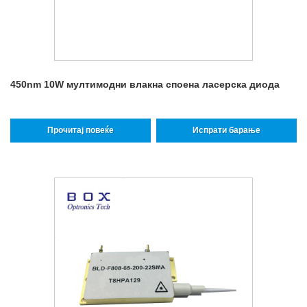
450nm 10W мултимодни влакна споена ласерска диода
Прочитај повеќе
Испрати барање