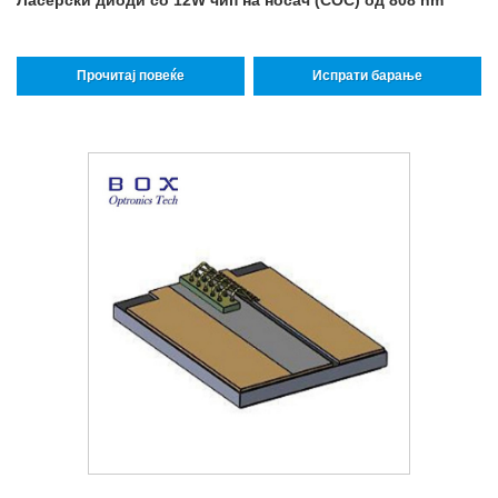
Ласерски диоди со 12W чип на носач (COC) од 808 nm
Прочитај повеќе
Испрати барање