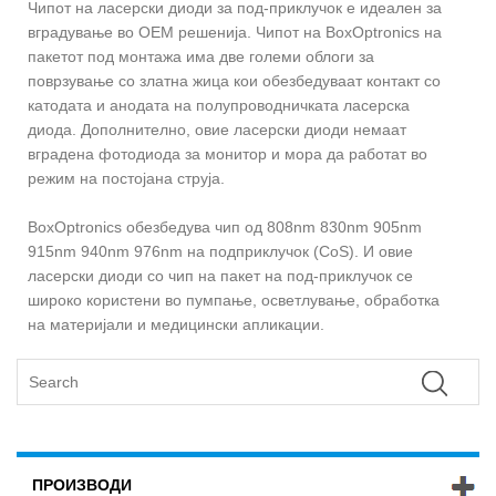
Чипот на ласерски диоди за под-приклучок е идеален за
вградување во OEM решенија. Чипот на BoxOptronics на
пакетот под монтажа има две големи облоги за
поврзување со златна жица кои обезбедуваат контакт со
катодата и анодата на полупроводничката ласерска
диода. Дополнително, овие ласерски диоди немаат
вградена фотодиода за монитор и мора да работат во
режим на постојана струја.
BoxOptronics обезбедува чип од 808nm 830nm 905nm
915nm 940nm 976nm на подприклучок (CoS). И овие
ласерски диоди со чип на пакет на под-приклучок се
широко користени во пумпање, осветлување, обработка
на материјали и медицински апликации.
ПРОИЗВОДИ