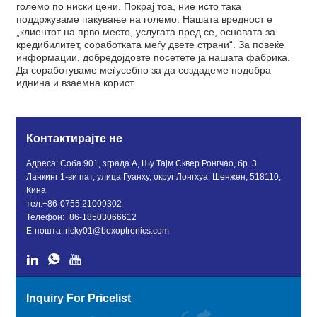
големо по ниски цени. Покрај тоа, ние исто така
поддржуваме пакување на големо. Нашата вредност е
„клиентот на прво место, услугата пред се, основата за
кредибилитет, соработката меѓу двете страни“. За повеќе
информации, добредојдовте посетете ја нашата фабрика.
Да соработуваме меѓусебно за да создадеме подобра
иднина и взаемна корист.
Контактирајте не
Адреса: Соба 901, зграда А, Њу Тајм Сквер Ронгчао, бр. 3
Ланкинг 1-ви пат, улица Гуанху, округ Лонгхуа, Шенжен, 518110,
Кина
тел:
+86-0755 21009302
Телефон:
+86-18503066612
Е-пошта:
ricky01@boxoptronics.com
Inquiry For Pricelist