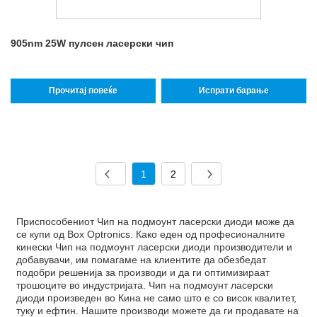
905nm 25W пулсен ласерски чип
Прочитај повеќе
Испрати барање
1
2
Приспособениот Чип на подмоунт ласерски диоди може да
се купи од Box Optronics. Како еден од професионалните
кинески Чип на подмоунт ласерски диоди производители и
добавувачи, им помагаме на клиентите да обезбедат
подобри решенија за производи и да ги оптимизираат
трошоците во индустријата. Чип на подмоунт ласерски
диоди произведен во Кина не само што е со висок квалитет,
туку и ефтин. Нашите производи можете да ги продавате на