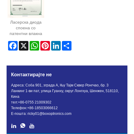
Ласерска диода
споена со
патентни влакна
Facebook
X
WhatsApp
Pinterest
LinkedIn
Share
Контактирајте не
Адреса: Соба 901, зграда А, Њу Тајм Сквер Ронгчао, бр. 3
Ланкинг 1-ви пат, улица Гуанху, округ Лонгхуа, Шенжен, 518110,
Кина
тел:
+86-0755 21009302
Телефон:
+86-18503066612
Е-пошта:
ricky01@boxoptronics.com