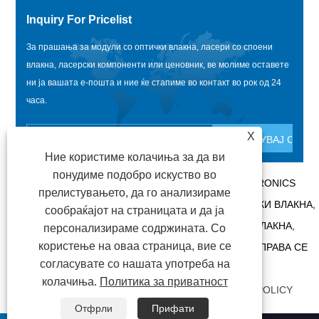
Inquiry For Pricelist
За прашања за модули со оптички влакна, ласери со споени
влакна, ласерски компоненти или ценовник, ве молиме оставете
ни ја вашата е-пошта и ние ќе стапиме во контакт во рок од 24
часа.
X
Ние користиме колачиња за да ви
понудиме подобро искуство во
АВТОРСКИ ПРАВА @ 2020 SHENZHEN BOX OPTRONICS
прелистувањето, да го анализираме
TECHNOLOGY CO., LTD. - КИНА МОДУЛИ ЗА ОПТИЧКИ ВЛАКНА,
сообраќајот на страницата и да ја
ПРОИЗВОДИТЕЛИ НА ЛАСЕРИ ПОВРЗАНИ СО ВЛАКНА,
персонализираме содржината. Со
користење на оваа страница, вие се
ДОБАВУВАЧИ НА ЛАСЕРСКИ КОМПОНЕНТИ СИТЕ ПРАВА СЕ
согласувате со нашата употреба на
ЗАДРЖАНИ.
колачиња.
Политика за приватност
ВРСКИ
|
SITEMAP
|
RSS
|
XML
|
PRIVACY POLICY
Отфрли
Прифати