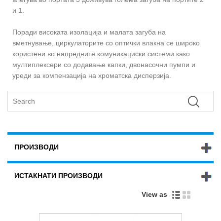
и 1.
Поради високата изолација и малата загуба на
вметнување, циркулаторите со оптички влакна се широко
користени во напредните комуникациски системи како
мултиплексери со додавање капки, двонасочни пумпи и
уреди за компензација на хроматска дисперзија.
ПРОИЗВОДИ
ИСТАКНАТИ ПРОИЗВОДИ
View as