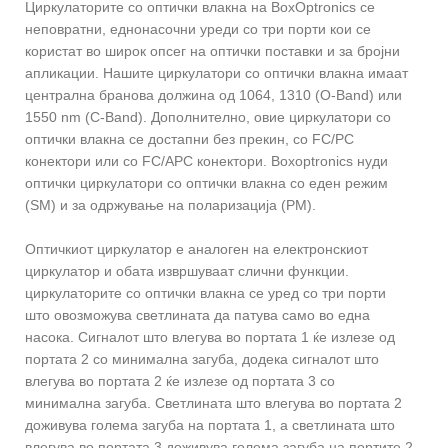
Циркулаторите со оптички влакна на BoxOptronics се
неповратни, еднонасочни уреди со три порти кои се
користат во широк опсег на оптички поставки и за бројни
апликации. Нашите циркулатори со оптички влакна имаат
централна бранова должина од 1064, 1310 (O-Band) или
1550 nm (C-Band). Дополнително, овие циркулатори со
оптички влакна се достапни без прекин, со FC/PC
конектори или со FC/APC конектори. Boxoptronics нуди
оптички циркулатори со оптички влакна со еден режим
(SM) и за одржување на поларизација (PM).
Оптичкиот циркулатор е аналоген на електронскиот
циркулатор и обата извршуваат слични функции.
циркулаторите со оптички влакна се уред со три порти
што овозможува светлината да патува само во една
насока. Сигналот што влегува во портата 1 ќе излезе од
портата 2 со минимална загуба, додека сигналот што
влегува во портата 2 ќе излезе од портата 3 со
минимална загуба. Светлината што влегува во портата 2
доживува голема загуба на портата 1, а светлината што
влегува во портата 3 доживува голема загуба на портите 2