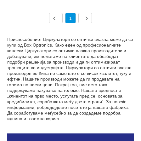
1
Приспособениот Циркулатори со оптички влакна може да се
купи од Box Optronics. Како еден од професионалните
кинески Циркулатори со оптички влакна производители и
добавувачи, им помагаме на клиентите да обезбедат
подобри решенија за производи и да ги оптимизираат
трошоците во индустријата. Циркулатори со оптички влакна
произведен во Кина не само што е со висок квалитет, туку и
ефтин. Нашите производи можете да ги продавате на
големо по ниски цени. Покрај тоа, ние исто така
поддржуваме пакување на големо. Нашата вредност е
„клиентот на прво место, услугата пред се, основата за
кредибилитет, соработката меѓу двете страни“. За повеќе
информации, добредојдовте посетете ја нашата фабрика.
Да соработуваме меѓусебно за да создадеме подобра
иднина и взаемна корист.