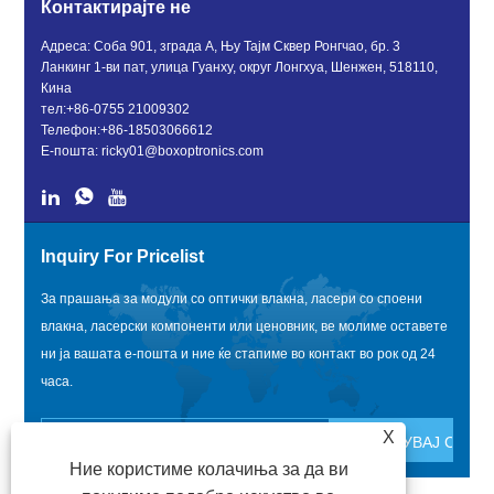
Контактирајте не
Адреса: Соба 901, зграда А, Њу Тајм Сквер Ронгчао, бр. 3
Ланкинг 1-ви пат, улица Гуанху, округ Лонгхуа, Шенжен, 518110,
Кина
тел:
+86-0755 21009302
Телефон:
+86-18503066612
Е-пошта:
ricky01@boxoptronics.com
Inquiry For Pricelist
За прашања за модули со оптички влакна, ласери со споени
влакна, ласерски компоненти или ценовник, ве молиме оставете
ни ја вашата е-пошта и ние ќе стапиме во контакт во рок од 24
часа.
X
Ние користиме колачиња за да ви