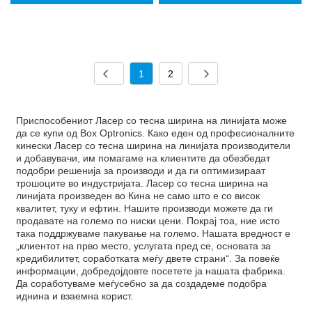
1
2
Приспособениот Ласер со тесна ширина на линијата може
да се купи од Box Optronics. Како еден од професионалните
кинески Ласер со тесна ширина на линијата производители
и добавувачи, им помагаме на клиентите да обезбедат
подобри решенија за производи и да ги оптимизираат
трошоците во индустријата. Ласер со тесна ширина на
линијата произведен во Кина не само што е со висок
квалитет, туку и ефтин. Нашите производи можете да ги
продавате на големо по ниски цени. Покрај тоа, ние исто
така поддржуваме пакување на големо. Нашата вредност е
„клиентот на прво место, услугата пред се, основата за
кредибилитет, соработката меѓу двете страни“. За повеќе
информации, добредојдовте посетете ја нашата фабрика.
Да соработуваме меѓусебно за да создадеме подобра
иднина и взаемна корист.