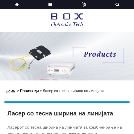
>
Производи
>
Ласер со тесна ширина на линијата
Дома
Ласер со тесна ширина на линијата
Ласерот со тесна ширина на линијата за комбинирање на
доверливоста на полупроводничките диоди и