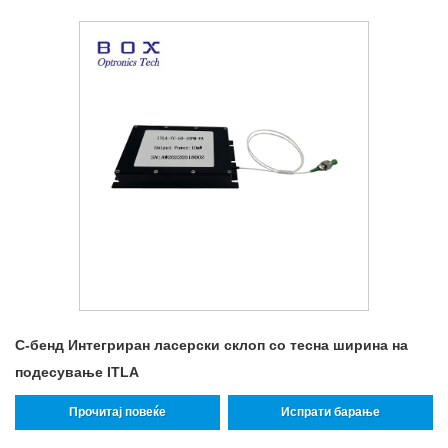
C-бенд Интегриран ласерски склоп со тесна ширина на
подесување ITLA
Прочитај повеќе
Испрати барање