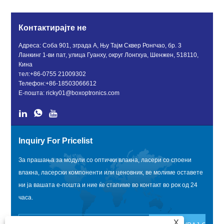
Контактирајте не
Адреса: Соба 901, зграда А, Њу Тајм Сквер Ронгчао, бр. 3
Ланкинг 1-ви пат, улица Гуанху, округ Лонгхуа, Шенжен, 518110,
Кина
тел:
+86-0755 21009302
Телефон:
+86-18503066612
Е-пошта:
ricky01@boxoptronics.com
Inquiry For Pricelist
За прашања за модули со оптички влакна, ласери со споени
влакна, ласерски компоненти или ценовник, ве молиме оставете
ни ја вашата е-пошта и ние ќе стапиме во контакт во рок од 24
часа.
X