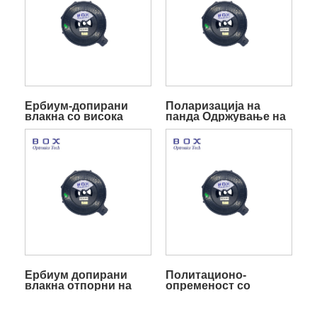
Ербиум-допирани
Поларизација на
влакна со висока
панда Одржување на
апсорпција
PM Erbium Doped
Fiber
Ербиум допирани
Политационо-
влакна отпорни на
опременост со
радијација
зрачење отпорни на
зрачење Ербиум-