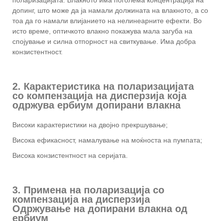
поларизацијата. Влакното има поголема концентрација на
допинг, што може да ја намали должината на влакното, а со
тоа да го намали влијанието на нелинеарните ефекти. Во
исто време, оптичкото влакно покажува мала загуба на
спојување и силна отпорност на свиткување. Има добра
конзистентност.
2. Карактеристика на поларизацијата
со компензација на дисперзија која
одржува ербиум допирани влакна
Високи карактеристики на двојно прекршување;
Висока ефикасност, намалување на моќноста на пумпата;
Висока конзистентност на серијата.
3. Примена на поларизација со
компензација на дисперзија
Одржување на допирани влакна од
ербиум