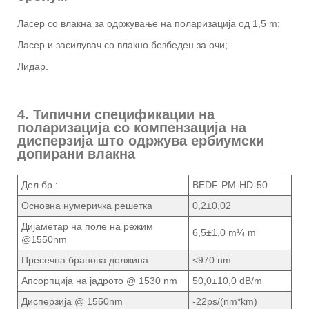
Ласер со влакна за одржување на поларизација од 1,5 m;
Ласер и засилувач со влакно безбеден за очи;
Лидар.
4. Типични спецификации на
поларизација со компензација на
дисперзија што одржува ербиумски
допирани влакна
Дел бр.:
BEDF-PM-HD-50
Основна нумеричка решетка
0,2±0,02
Дијаметар на поле на режим
6,5±1,0 m¼ m
@1550nm
Пресечна бранова должина
<970 nm
Апсорпција на јадрото @ 1530 nm
50,0±10,0 dB/m
Дисперзија @ 1550nm
-22ps/(nm*km)