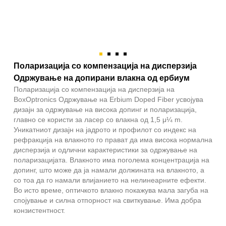
Поларизација со компензација на дисперзија
Одржување на допирани влакна од ербиум
Поларизација со компензација на дисперзија на
BoxOptronics Одржување на Erbium Doped Fiber усвојува
дизајн за одржување на висока допинг и поларизација,
главно се користи за ласер со влакна од 1,5 μ¼ m.
Уникатниот дизајн на јадрото и профилот со индекс на
рефракција на влакното го прават да има висока нормална
дисперзија и одлични карактеристики за одржување на
поларизацијата. Влакното има поголема концентрација на
допинг, што може да ја намали должината на влакното, а
со тоа да го намали влијанието на нелинеарните ефекти.
Во исто време, оптичкото влакно покажува мала загуба на
спојување и силна отпорност на свиткување. Има добра
конзистентност.