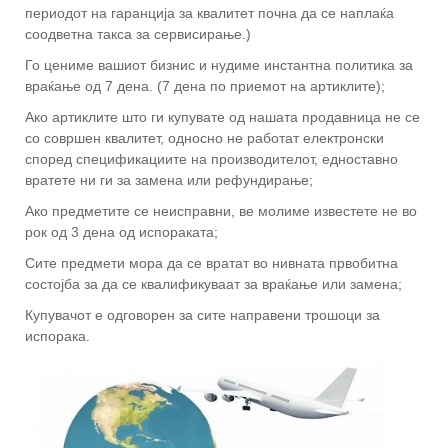
периодот на гаранција за квалитет почна да се наплаќа
соодветна такса за сервисирање.)
Го цениме вашиот бизнис и нудиме инстантна политика за
враќање од 7 дена. (7 дена по приемот на артиклите);
Ако артиклите што ги купувате од нашата продавница не се
со совршен квалитет, односно не работат електронски
според спецификациите на производителот, едноставно
вратете ни ги за замена или рефундирање;
Ако предметите се неисправни, ве молиме известете не во
рок од 3 дена од испораката;
Сите предмети мора да се вратат во нивната првобитна
состојба за да се квалификуваат за враќање или замена;
Купувачот е одговорен за сите направени трошоци за
испорака.