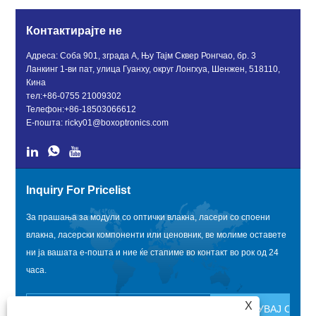
допиран влакна
Контактирајте не
Адреса: Соба 901, зграда А, Њу Тајм Сквер Ронгчао, бр. 3
Ланкинг 1-ви пат, улица Гуанху, округ Лонгхуа, Шенжен, 518110,
Кина
тел:
+86-0755 21009302
Телефон:
+86-18503066612
Е-пошта:
ricky01@boxoptronics.com
Inquiry For Pricelist
За прашања за модули со оптички влакна, ласери со споени
влакна, ласерски компоненти или ценовник, ве молиме оставете
ни ја вашата е-пошта и ние ќе стапиме во контакт во рок од 24
часа.
X