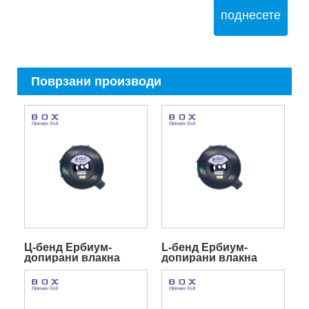
поднесете
Поврзани производи
Ц-бенд Ербиум-
L-бенд Ербиум-
допирани влакна
допирани влакна