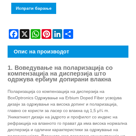
Испрати барање
Facebook
X
WhatsApp
Pinterest
LinkedIn
Share
Опис на производот
1. Воведување на поларизација со
компензација на дисперзија што
одржува ербиум допирани влакна
Поларизација со компензација на дисперзија на
BoxOptronics Одржување на Erbium Doped Fiber усвојува
дизајн за одржување на висока допинг и поларизација,
главно се користи за ласер со влакна од 1,5 μ¼ m.
Уникатниот дизајн на јадрото и профилот со индекс на
рефракција на влакното го прават да има висока нормална
дисперзија и одлични карактеристики за одржување на