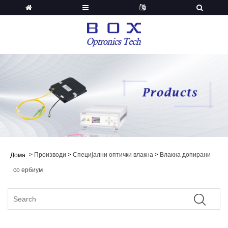
>
Производи
>
Специјални оптички влакна
>
Влакна допирани
Дома
со ербиум