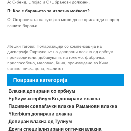
A: C-бенд, L појас и C+L бранови должини.
П: Кое е барањето за излезна моќност?
О: Оптрониката на кутијата може да се прилагоди според
вашите барања.
Жешки тагови: Поларизација со компензација на
дисперзија Одржување на допирани влакна од ербиум,
производители, добавувачи, на големо, фабрички,
приспособено, масовно, Кина, произведено во Кина,
евтино, ниска цена, квалитет
Поврзана категорија
Влакна допирани со ербиум
Ербиум-итербиум Ко-допирани влакна
Пасивни совпаѓачки влакна
Раманови влакна
Ytterbium допирани влакна
Допиран влакна од Тулиум
Други специјализирани оптички влакна