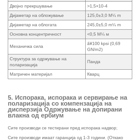
Двојно прекршување
>1,5×10-4
Дијаметар на обложување
125,0±3,0 М¼ m
Дијаметар на облогата
245,0±5,0 m¼ m
Основна концентричност
<0,5 М¼ м
â¥100 kpsi (0,69
Механичка сила
GN/m2)
Структура за одржување на
Панда
поларизација
Матричен материјал
Кварц
5. Испорака, испорака и сервирање на
поларизација со компензација на
дисперзија Одржување на допирани
влакна од ербиум
Сите производи се тестирани пред испорака надвор;
Сите производи имаат гаранција од 1-3 години. (Откако