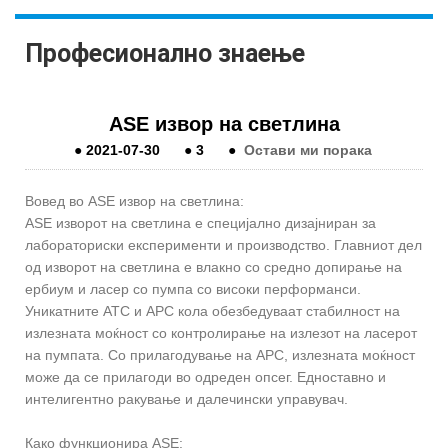
Професионално знаење
ASE извор на светлина
●
2021-07-30
●
3
●
Остави ми порака
Вовед во ASE извор на светлина:
ASE изворот на светлина е специјално дизајниран за
лабораториски експерименти и производство. Главниот дел
од изворот на светлина е влакно со средно допирање на
ербиум и ласер со пумпа со високи перформанси.
Уникатните ATC и APC кола обезбедуваат стабилност на
излезната моќност со контролирање на излезот на ласерот
на пумпата. Со прилагодување на APC, излезната моќност
може да се прилагоди во одреден опсег. Едноставно и
интелигентно ракување и далечински управувач.
Како функционира ASE: