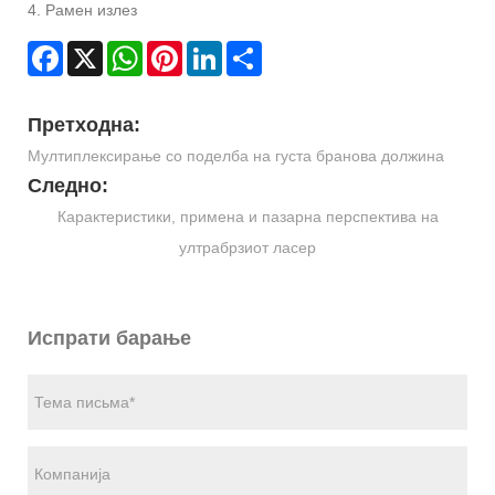
4. Рамен излез
Facebook
X
WhatsApp
Pinterest
LinkedIn
Share
Претходна:
Мултиплексирање со поделба на густа бранова должина
Следно:
Карактеристики, примена и пазарна перспектива на
ултрабрзиот ласер
Испрати барање