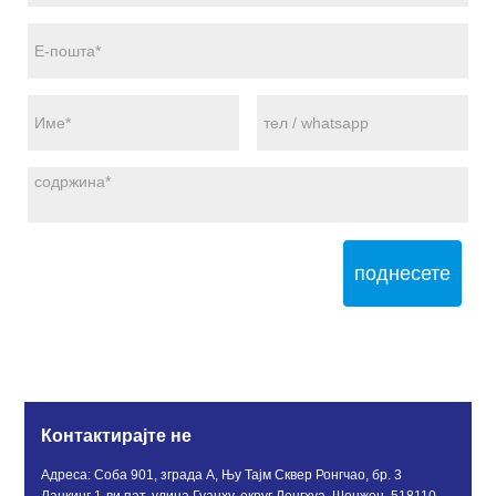
поднесете
Контактирајте не
Адреса: Соба 901, зграда А, Њу Тајм Сквер Ронгчао, бр. 3