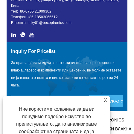
Ланкинг 1-ви пат, улица Гуанху, округ Лонгхуа, Шенжен, 518110,
Кина
тел:
+86-0755 21009302
Телефон:
+86-18503066612
Е-пошта:
ricky01@boxoptronics.com
Inquiry For Pricelist
За прашања за модули со оптички влакна, ласери со споени
влакна, ласерски компоненти или ценовник, ве молиме оставете
ни ја вашата е-пошта и ние ќе стапиме во контакт во рок од 24
часа.
X
Ние користиме колачиња за да ви
понудиме подобро искуство во
АВТОРСКИ ПРАВА @ 2020 SHENZHEN BOX OPTRONICS
прелистувањето, да го анализираме
TECHNOLOGY CO., LTD. - КИНА МОДУЛИ ЗА ОПТИЧКИ ВЛАКНА,
сообраќајот на страницата и да ја