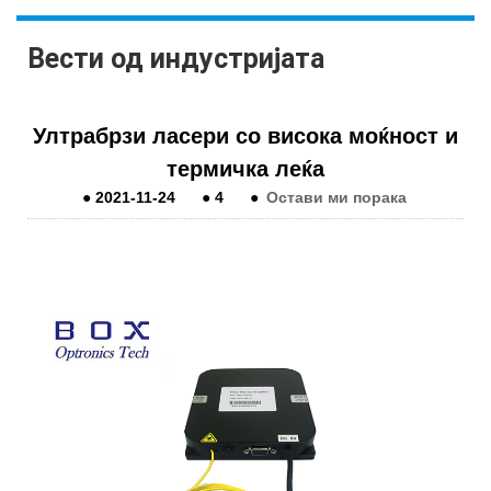
Вести од индустријата
Ултрабрзи ласери со висока моќност и
термичка леќа
●
2021-11-24
●
4
●
Остави ми порака