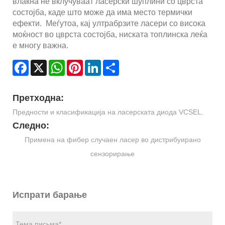
влакна не вклучуваат ласерски шуплини со цврста
состојба, каде што може да има место термички
ефекти. Меѓутоа, кај ултрабрзите ласери со висока
моќност во цврста состојба, ниската топлинска леќа
е многу важна.
Facebook
X
WhatsApp
Pinterest
LinkedIn
Share
Претходна:
Предности и класификација на ласерската диода VCSEL.
Следно:
Примена на фибер случаен ласер во дистрибуирано
сензорирање
Испрати барање