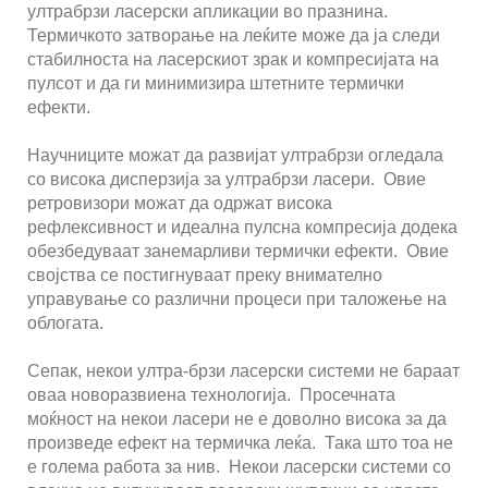
ултрабрзи ласерски апликации во празнина.
Термичкото затворање на леќите може да ја следи
стабилноста на ласерскиот зрак и компресијата на
пулсот и да ги минимизира штетните термички
ефекти.
Научниците можат да развијат ултрабрзи огледала
со висока дисперзија за ултрабрзи ласери. Овие
ретровизори можат да одржат висока
рефлексивност и идеална пулсна компресија додека
обезбедуваат занемарливи термички ефекти. Овие
својства се постигнуваат преку внимателно
управување со различни процеси при таложење на
облогата.
Сепак, некои ултра-брзи ласерски системи не бараат
оваа новоразвиена технологија. Просечната
моќност на некои ласери не е доволно висока за да
произведе ефект на термичка леќа. Така што тоа не
е голема работа за нив. Некои ласерски системи со