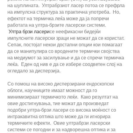
на шуплината. Ултрабрзиот ласер потоа се префрла
на импулсна структура за практична употреба. Но,
ефектот на термичка леќа може да ја попречи
работата на ултра-брзите ласерски системи.
Ултра брзи ласери
се неефикасни бидејќи
импулсните ласерски зраци не можат да се користат.
Сепак, постојат некои достапни опции кои помагаат
да се манипулира со вродените термички својства
на медиумот за засилување и да се спречи термичка
леќа. Еден од нив е да се избере соодветен слој на
огледало за дисперзија.
Со помош на високо дисперзирани ендоскопски
облоги, научниците имаат можност да го
минимизираат термичкото леќи. Како резултат на
овие достигнувања, тие можат да произведат
подобри ултра-брзи ласери со висока моќност со
интракавитна оптика што може да ги игнорира
термичките ефекти. Овие ултрабрзи ласерски
системи се погодни и за надворешна оптика и за