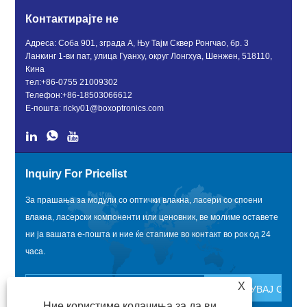
Контактирајте не
Адреса: Соба 901, зграда А, Њу Тајм Сквер Ронгчао, бр. 3
Ланкинг 1-ви пат, улица Гуанху, округ Лонгхуа, Шенжен, 518110,
Кина
тел:
+86-0755 21009302
Телефон:
+86-18503066612
Е-пошта:
ricky01@boxoptronics.com
Inquiry For Pricelist
За прашања за модули со оптички влакна, ласери со споени
влакна, ласерски компоненти или ценовник, ве молиме оставете
ни ја вашата е-пошта и ние ќе стапиме во контакт во рок од 24
часа.
X
Ние користиме колачиња за да ви