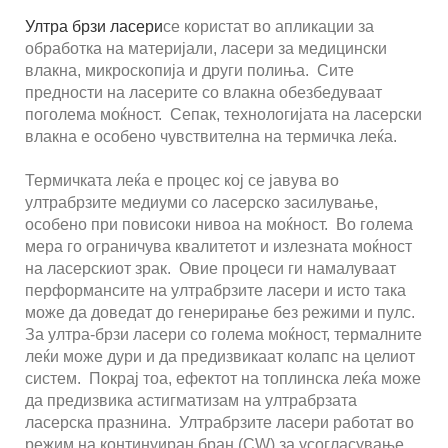
Ултра брзи ласери
се користат во апликации за
обработка на материјали, ласери за медицински
влакна, микроскопија и други полиња. Сите
предности на ласерите со влакна обезбедуваат
поголема моќност. Сепак, технологијата на ласерски
влакна е особено чувствителна на термичка леќа.
Термичката леќа е процес кој се јавува во
ултрабрзите медиуми со ласерско засилување,
особено при повисоки нивоа на моќност. Во голема
мера го ограничува квалитетот и излезната моќност
на ласерскиот зрак. Овие процеси ги намалуваат
перформансите на ултрабрзите ласери и исто така
може да доведат до генерирање без режими и пулс.
За ултра-брзи ласери со голема моќност, термалните
леќи може дури и да предизвикаат колапс на целиот
систем. Покрај тоа, ефектот на топлинска леќа може
да предизвика астигматизам на ултрабрзата
ласерска празнина. Ултрабрзите ласери работат во
режим на континуиран бран (CW) за усогласување