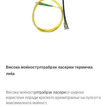
Висока моќност
ултрабрзи ласери
и термичка
леќа
Висока моќност
ултрабрзи ласери
се широко
користени поради краткото времетраење на пулсот и
максималната моќност.