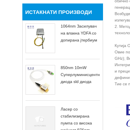
обично 
генерац
ИСТАКНАТИ ПРОИЗВОДИ
Возбуде
излегув
1064nm Засилувач
2. Мето
техноло
на влакна YDFA со
допирана јтербиум
Кутија 
Овие по
GHz); В
Интегри
850nm 10mW
и преци
Суперлуминисцентна
дефиниц
диода sld диода
Тие се 
Ласер со
стабилизирана
пумпа со висока