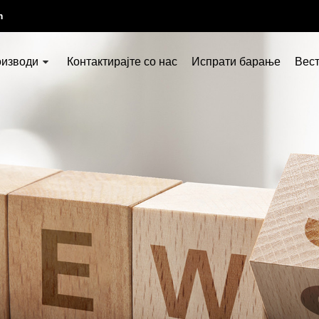
m
изводи
Контактирајте со нас
Испрати барање
Вес