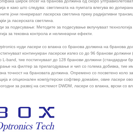
опфаќа широк опсег на бранова должина од скоро ултравиолетоват
ија е како што следува: светлината на пумпата влегува во допирани
ните јони генерираат ласерска светлина преку радијативни транзиц
ајќи ја ласерската светлина.
ди за подесување: Методите за подесување вклучуваат технологиј
гија за тековна контрола и нелинеарни ефекти. ‌
Optronics нуди ласери со влакна со бранова должина на бранова до
стигнуваат континуиран ласерски излез со до 96 бранови должини 
о L-band, тие постигнуваат до 128 бранови должини (стандардни бр
рање на филтер за прилагодување и чип со голема добивка, тие им
зна точност на брановата должина. Опремено со посветено коло за 
ија и опционален компјутерски софтвер домаќин, овие ласери ов
погодни за развој на системот DWDM, ласери со влакна, врски со вл