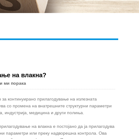
Live
ање на влакна?
и ми порака
н за континуирано прилагодување на излезната
ува со промена на внатрешните структурни параметри
, индустрија, медицина и други полиња.
прилагодување на влакна е постојано да ја прилагодува
рни параметри или преку надворешна контрола. Ова