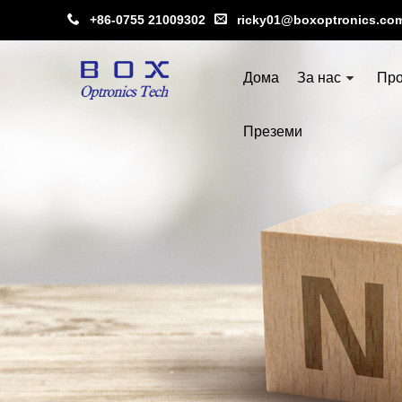
+86-0755 21009302
ricky01@boxoptronics.co
Дома
За нас
Про
Преземи