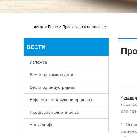
>
Вести
>
Професионално знаење
Дома
ВЕСТИ
Про
Изложба
Вести од компанијата
Вести од индустријата
A
ласер
Најчесто поставувани прашања
ласерск
или пре
Професионално знаење
1. Осно
Апликација
излезна