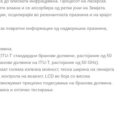
а до блиската инфрацрвена. Процесот на ласерска
те влакна и се апсорбира од ретки јони на Земјата.
ии, осцилирајќи во резонантната празнина и на крајот
а за повратни информации од надворешна празнина,
лжина.
(ITU-T стандардни бранови должини, растојание од 50
анови должини на ITU-T, растојание од 50 GHz).
аат голема излезна моќност, тесна ширина на линијата
контрола на возачот, LCD во боја со висока
озможуваат прецизно подесување на бранова должина.
акна и оптичко тестирање.