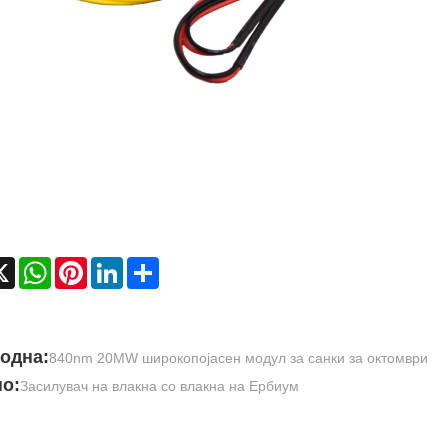
cebook
X
WhatsApp
Pinterest
LinkedIn
Share
одна:
840nm 20MW широкопојасен модул за санки за октомври
о:
Засилувач на влакна со влакна на Ербиум