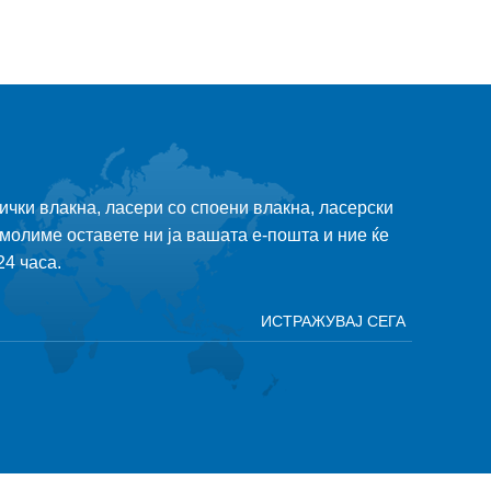
чки влакна, ласери со споени влакна, ласерски
молиме оставете ни ја вашата е-пошта и ние ќе
24 часа.