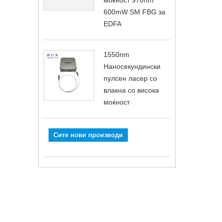
моќност 976nm
600mW SM FBG за
EDFA
1550nm
Наносекундински
пулсен ласер со
влакна со висока
моќност
Сите нови производи