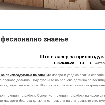
фесионално знаење
Што е ласер за прилагодув
●
2025-08-20
●
4
●
Остав
 за прилагодување на влакна
е ласерски уред со влакна способе
а бранова должина. Подесувањето на бранова должина се постигн
ку надворешна контрола. Широко се користи во научни истражувања
вен принцип на работа: Основниот принцип на работа на ласер за 
та ласерска бранова должина со промена на внатрешните структу