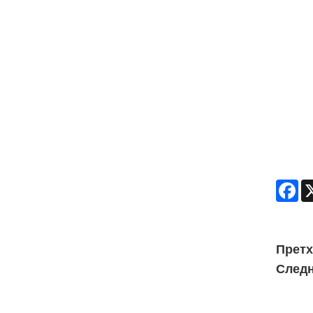
Fa
Претх
Следн